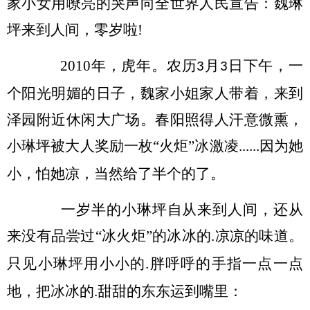
家小女用嘹亮的哭声向全世界人民宣告：魏琳
坪来到人间，零岁啦
!
2010
年，虎年。农历
月
日下午，一
3
3
个阳光明媚的日子，魏家小姐家人带着，来到
泽园附近休闲大广场。春阳照得人汗意微熏，
小琳坪被大人奖励一枚“火炬”冰激凌
因为她
......
小，怕她凉，当然给了半个的了。
一岁半的小琳坪自从来到人间，还从
来没有品尝过
“冰火炬”的冰冰的
凉凉的味道。
.
只见小琳坪用小小的
胖呼呼的手指一点一点
.
地，把冰冰的
甜甜的东东运到嘴里：
.