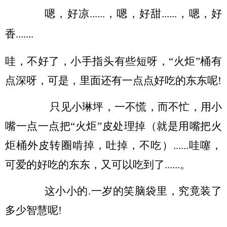
嗯，好凉
......
，嗯，好甜
，嗯，好
......
香
.......
哇，不好了，小手指头有些短呀，
“火炬”桶有
点深呀，可是，里面还有一点点好吃的东东呢
!
只见小琳坪，一不慌，而不忙，用小
嘴一点一点把
“火炬”皮处理掉（就是用嘴把火
炬桶外皮
转圈
啃掉，吐掉，不吃）
......哇噻，
可爱的好吃的东东，又可以吃到了......。
这小小的
.一岁的笑脑袋里，究竟装了
多少智慧呢!