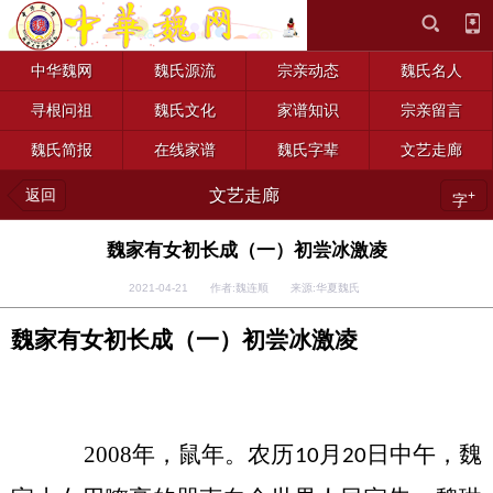
中华魏网
魏氏源流
宗亲动态
魏氏名人
寻根问祖
魏氏文化
家谱知识
宗亲留言
魏氏简报
在线家谱
魏氏字辈
文艺走廊
返回
文艺走廊
+
字
魏家有女初长成（一）初尝冰激凌
2021-04-21 作者:魏连顺 来源:华夏魏氏
魏家有女初长成（一）初尝冰激凌
2008
年，鼠年。农历
月
日中午，魏
10
20