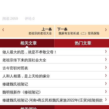
阅读:
2659
评论:
0
上一条
下一条
老祖宗的老话大全
魏家有女初长成（二）登高探险
相关文章
热门文章
做人最大的恶，就是不孝敬父母！
老祖宗传下来的混社会大全
古今官职对照表
人和人相遇，是上天给的缘分
修建魏氏祖陵记
魏明领新作《修祖陵记》
修建魏氏祖陵记-河南•商丘民权魏氏家族2022年(壬寅)祖陵捐款
功德榜