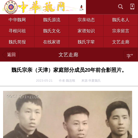
中华魏网
魏氏源流
宗亲动态
魏氏名人
寻根问祖
魏氏文化
家谱知识
宗亲留言
魏氏简报
在线家谱
魏氏字辈
文艺走廊
返回
文艺走廊
+
字
魏氏宗亲（天津）家庭部分成员20年前合影照片。
2023-05-21 作者:魏连顺 来源:华夏魏氏