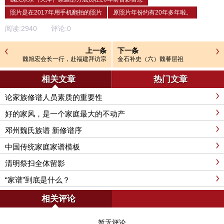
照片是在2017年用手机翻拍的照片
原照片年份约有20年多年啦。
阅读:
2940
评论:
0
上一条
下一条
魏旭宏会长一行，赴福建拜访宗
金石补史（六）魏謩层祖
亲，与同仁共商弘扬魏徵文化大计
相关文章
热门文章
论家族修谱人员素质的重要性
好的家风，是一个家庭最大的不动产
邓州魏氏族谱 新修谱序
中国传统家庭家谱模板
清明祭扫全体留影
“家谱”到底是什么？
相关评论
暂无评论