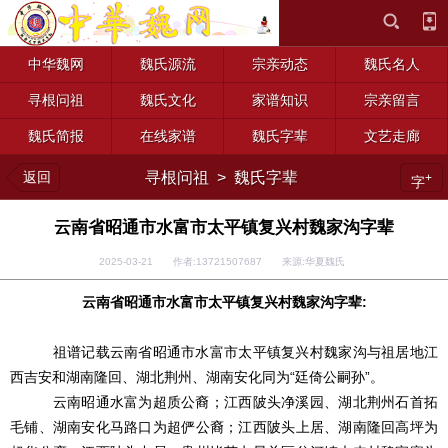
中华魏网
魏氏源流
宗亲动态
魏氏名人
寻根问祖
魏氏文化
家谱知识
宗亲留言
魏氏简报
在线家谱
魏氏字辈
文艺走廊
返回
寻根问祖
>
魏氏字辈
+
字
云南省昭通市水富市太平镇复兴村魏家沟字辈
2025-03-21 作者:13721507687 来源:华夏魏氏
云南省昭通市水富市太平镇复兴村魏家沟字辈:
祖谱记载云南省昭通市水富市太平镇复兴村魏家沟与祖居地江
西吉安和湖南隆回、湖北荆州、湖南安化同为
“廷倚公嗣孙”。
云南昭通水富为超质公裔；江西陂头净溪园、湖北荆州石首拓
毛铺、湖南安化马路口为超俨公裔；江西陂头上居、湖南隆回高坪为