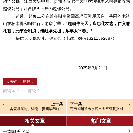
超华公裔；江西陂头中居、贵州毕节七星关区岔河镇木来村魏家寨为
超俊公裔；江西陂头下居为超修公裔。
超质、超俊二公在曾在湖南隆回高坪石脚屋居住，共同的老祖
山在柘木樨和铜钟石，老谱字辈：
“超朝仲良天，应忠化友志，仁义兼
礼智，元亨合利贞，继述承先祖，乐享太平春。”
提供人：魏智其、魏元强（电话、微信
13211852687）
2025年3月21日
云南省
昭通市
阅读:
412
评论:
0
上一条
下一条
吉安祖居地、湖南、贵州毕节统一
云南省昭通市水富市太平镇复兴村
字辈
魏家沟字辈
相关文章
热门文章
云南魏氏字辈