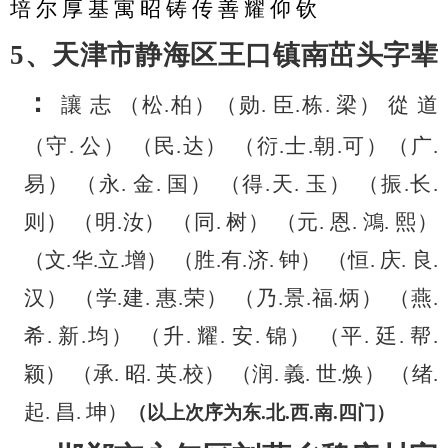
培
尔
厚
基
寓
昭
铸
传
善
耀
仰
钦
5、天津市静海区王口镇南茁头字辈
：
讓
志
（松
.柏）（勋. 臣.栋. 梁） 從 道
（守. 公） （民.达） （衍.士.朝.可）（广.
易） （永. 金. 国） （得.天. 玉） （振.长.
则） （明.汝） （同. 树） （元. 恩. 鴻. 熙）
（文.华.立.增） （胜.有.济. 钟） （恒. 庆. 良.
汉） （学.建. 惠.荣） （乃.景.福.炳） （燕.
希. 新.均） （升. 耀. 安. 锦） （平. 廷. 帮.
颖） （承. 昭. 英.校） （润. 義. 世.焕） （绪.
起. 昌. 坤）
（以上次序为东
.北.西.南.四门）