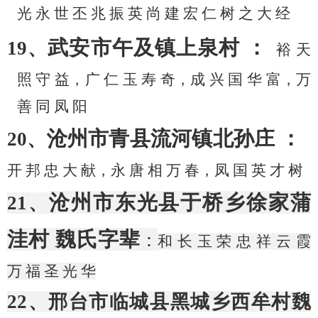
光
永
世
丕
兆
振
英
尚
建
宏
仁
树
之
大
经
武安市午及镇上泉村
：
19、
裕
天
照
守
益，广
仁
玉
寿
奇，成
兴
国
华
富，万
善
同
凤
阳
沧州市青县流河镇北孙庄
：
20、
开
邦
忠
大
献，永
唐
相
万
春，凤
国
英
才
树
沧州市东光县于桥乡徐家蒲
21、
洼村
魏氏字辈
:
和
长
玉
荣
忠
祥
云
霞
万
福
圣
光
华
22、邢台市临城县黑城乡西牟村魏