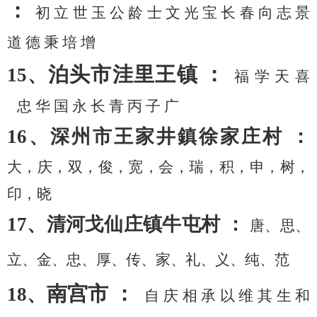
：
初
立
世
玉
公
龄
士
文
光
宝
长
春
向
志
景
道
德
秉
培
增
泊头市洼里王镇
：
15、
福
学
天
喜
忠
华
国
永
长
青
丙
子
广
16、深州市王家井鎮徐家庄村 ：
大，庆，双，俊，宽，会，瑞，积，申，树，
印，晓
17、清河戈仙庄镇牛屯村 ：
唐、思、
立、金、忠、厚、传、家、礼、义、纯、范
南宫市
：
18、
自
庆
相
承
以
维
其
生
和