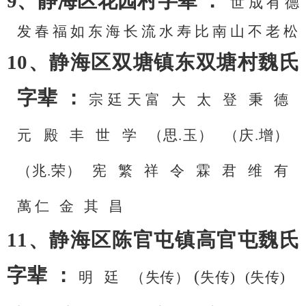
9、静海区花园村字辈 ：
世
成
有
德
发
春
福
如
东
海
长
流
水
寿
比
南
山
不
老
松
10、静海区双塘镇东双塘村魏氏
字辈 ：
宗
廷
天
富
大
太
登
秉
德
元
殿
丰
世
学
（思
.玉）
（庆
.增）
（兆
.荣）
宪
繁
祥
令
霖
君
维
有
萬
仁
金
其
昌
11、静海区陈官屯镇高官屯魏氏
字辈 ：
(
明
廷
（失传）
失传
)
(失传)