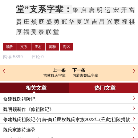
堂”支系字辈：
肇
启
唐
明
运
宏
开
富
贵
庄
然
庭
盛
勇
冠
华
夏
逞
吉
昌
兴
家
禄
祺
厚
福
灵
泰
朕
堂
魏氏
支系
庄村
黄骅
海区
阅读:
5899
评论:
0
上一条
下一条
吉林魏氏字辈
内蒙古魏氏字辈
相关文章
热门文章
修建魏氏祖陵记
魏明领新作《修祖陵记》
修建魏氏祖陵记-河南•商丘民权魏氏家族2022年(壬寅)祖陵捐款
功德榜
魏氏家族诗选录