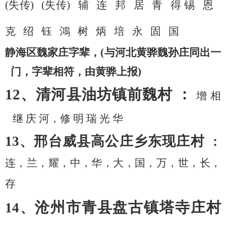
(失传)
(失传)
辅
连
邦
居
青
得
锡
恩
克
绍
钰
鴻
树
炳
培
永
固
国
静海区魏家庄字辈，
(与河北黄骅魏孙庄同出一
门，字辈相符，由黄骅上报)
12、清河县油坊镇前魏村 ：
增
相
继
庆
河，修
明
瑞
光
华
13、邢台威县高公庄乡东现庄村
：
连，兰，耀，中，华，大，国，万，世，长，
存
沧州市青县盘古镇塔寺庄村
14、