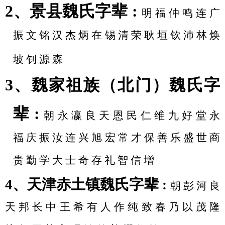
2、景县魏氏字辈 :
明
福
仲
鸣
连
广
振
文
铭
汉
杰
炳
在
锡
清
荣
耿
垣
钦
沛
林
焕
坡
钊
源
森
3、魏家祖族（北门）魏氏字
辈 :
朝
永
瀛
良
天
恩
民
仁
维
九
好
堂
永
福
庆
振
汝
连
兴
旭
宏
常
才
保
善
乐
盛
世
商
贵
勤
学
大
士
奇
存
礼
智
信
增
4、天津赤土镇魏氏字辈
:
朝
彭
河
良
天
邦
长
中
王
希
有
人
作
纯
致
春
乃
以
茂
隆