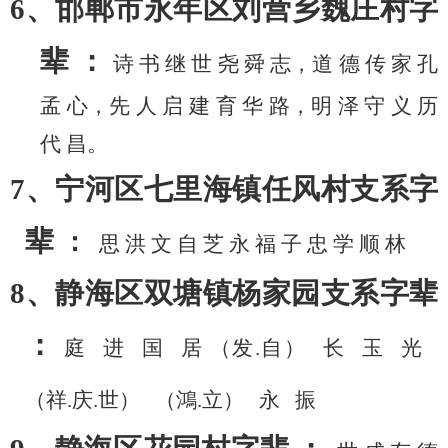
6、邯郸市永年区刘营乡魏庄村字
辈 ：
诗
书
继
世
尧
舜
志，道
德
传
家
孔
孟
心，先
人
启
建
育
华
路，明
泽
守
义
历
代
昌。
7、宁河区七里海镇任风村支系字
辈
：
思
洪
文
自
芝
永
福
子
忠
学
顺
林
8、静海区双塘镇杨家园支系字辈
：
庭
进
国
居
（发
.自）
长
玉
光
（祥
.庆.世）
（鴻
.立）
永
振