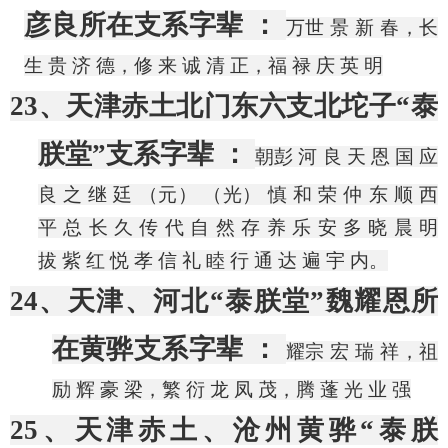
彦良所在支系字辈 ：
万世
景
新
春，长
生
贵
济
德，修
来
诚
清
正，福
禄
庆
英
明
23、天津赤土北门东六支北坨子“泰
朕堂”支系字辈 ：
朝彭
河
良
天
恩
国
应
良
之
继
廷
（元）
（光）
慎
和
荣
仲
东
顺
西
平
总
长
久
传
代
自
然
存
养
乐
安
多
晓
晨
明
拔
紫
红
悦
孝
信
礼
睦
行
通
达
遍
宇
内。
24、天津、河北“泰朕堂”魏耀恩所
在黄骅支系字辈 ：
耀宗
宏
瑞
祥，祖
励
辉
豪
梁，繁
衍
龙
凤
茂，腾
蓬
光
业
强
25、天津赤土、沧州黄骅“泰朕