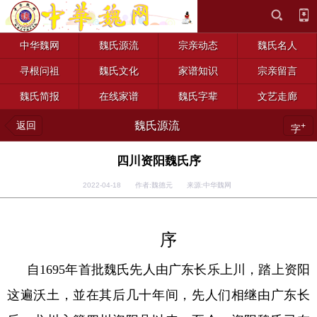
中华魏网
魏氏源流
宗亲动态
魏氏名人
寻根问祖
魏氏文化
家谱知识
宗亲留言
魏氏简报
在线家谱
魏氏字辈
文艺走廊
返回
魏氏源流
+
字
四川资阳魏氏序
2022-04-18 作者:魏德元 来源:中华魏网
序
自
1695
年首批魏氏先人由广东长乐上川，踏上资阳
这遍沃土，並在其后几十年间，先人们相继由广东长