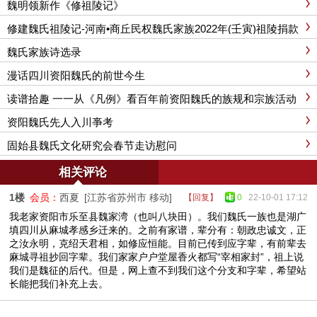
魏明领新作《修祖陵记》
修建魏氏祖陵记-河南•商丘民权魏氏家族2022年(壬寅)祖陵捐款
功德榜
魏氏家族诗选录
漫话四川资阳魏氏的前世今生
读谱拾趣 一一从《凡例》看百年前资阳魏氏的族规和宗族活动
资阳魏氏先人入川亊考
固始县魏氏文化研究会春节走访慰问
相关评论
1楼
会员：
西夏
[江苏省苏州市 移动]
【回复】
0
22-10-01 17:12
我老家资阳市乐至县魏家湾（也叫八块田）。我们魏氏一族也是湖广
填四川从麻城孝感乡迁来的。之前有家谱，辈分有：朝政忠诚文，正
之汝永明，克绍天君相，如修应恒能。目前已传到应字辈，有前辈去
麻城寻祖抄回字辈。我们家家户户堂屋香火都写“宰相家封”，祖上说
我们是魏征的后代。但是，网上查不到我们这个分支和字辈，希望站
长能把我们补充上去。