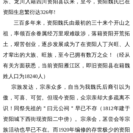
乐、龙川入籍四川资阳县以来，至今，资阳魏氏已在
资阳生息繁衍达
326
年
!
三百多年来，资阳魏氏由最初的三十来个开山之
祖，率领百余眷属经万里艰难跋涉，落籍资阳开荒拓
土，艰苦创业，逐步发展成为了在资阳人丁兴旺、人
才辈出的大族、旺族，至今已拥有数万之众！（经从
有关方面获悉，当前资阳雁江区，即旧资阳县在籍魏
姓人口为
18240
人）
宗族发达，宗亲众多，自当为我魏氏后裔引以为
傲，可喜、可贺。但现今资阳，众宗亲却大多疏离不
识！同祭先祖的＂曰元公祠＂早已不存（
1812
年建于
资阳城下西街现资阳二中傍）。宗亲会，䒱尝会等宗
族活动也早已不在。而
1920
年编修的存世极少的资阳