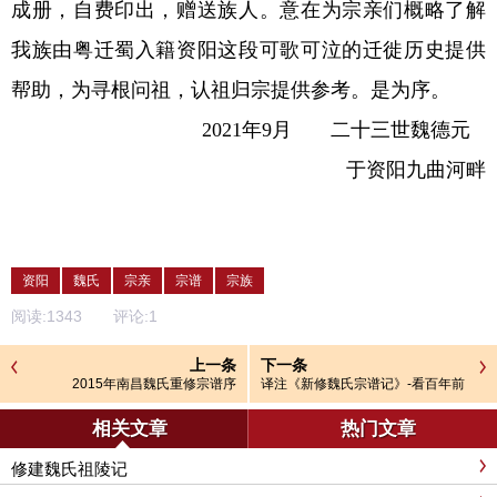
成册，自费印出，赠送族人。意在为宗亲们概略了解
我族由粤迁蜀入籍资阳这段可歌可泣的迁徙历史提供
帮助，为寻根问祖，认祖归宗提供参考。是为序。
2021
年
9
月
二十三
世魏德元
于资阳九曲河畔
资阳
魏氏
宗亲
宗谱
宗族
阅读:
1343
评论:
1
上一条
下一条
2015年南昌魏氏重修宗谱序
译注《新修魏氏宗谱记》-看百年前
资阳魏氏生活点滴
相关文章
热门文章
修建魏氏祖陵记