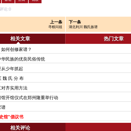
论:
0
上一条
下一条
寻根问祖
湖北利川 魏氏族谱
相关文章
热门文章
，如何创修家谱？
中华民族的优良民俗传统
要从少年抓起
区 魏 氏 分 布
三对齐实用方法
谱馆开馆仪式在郑州隆重举行动
家谱
史馆”倡议书
相关评论