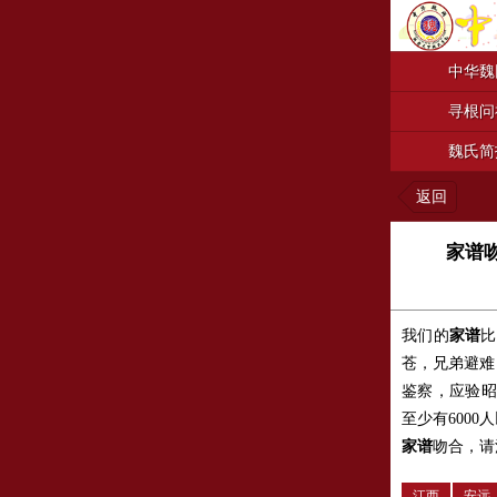
中华魏
寻根问
魏氏简
返回
家谱吻
我们的
家谱
比
苍，兄弟避难
鉴察，应验昭彰
至少有600
家谱
吻合，请
江西
安远