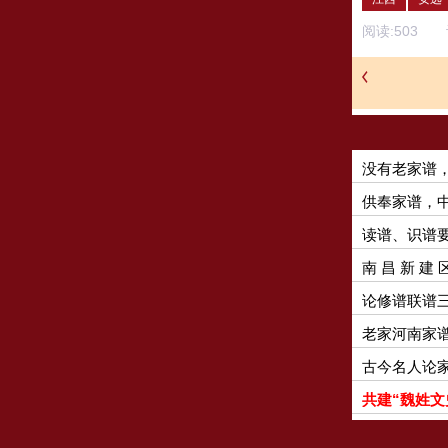
阅读:
503
评
没有老家谱
供奉家谱，
读谱、识谱
南 昌 新 建 
论修谱联谱
老家河南家
古今名人论
共建“魏姓文