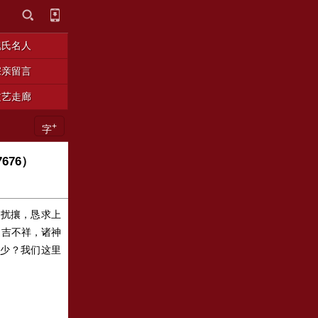
魏氏名人
宗亲留言
文艺走廊
+
字
676）
事扰攘，恳求上
不吉不祥，诸神
有多少？我们这里