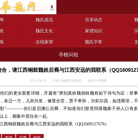
网
魏氏源流
宗亲动态
祖
魏氏文化
家谱知识
报
在线家谱
魏氏字辈
寻根问祖
合，请江西铜鼓魏姓后裔与江西安远的我联系（QQ1609127
2021-04-14 作者:河南魏氏编辑部 来源:中华魏网
你们的更全面更详细，开篇有“辨别真姓魏假姓魏有如下诗句为证：世
，各迁一方，儿孙兴发，修普合堂，贤子孝孙，尔炽尔昌，如违斯语，
”-----------你们是启渊公后裔，不知道你们那里同谱魏家子孙人口
0人以上，都集中居住在一起。
江西铜鼓魏姓后裔与江西安远的我联系（QQ1609127676）
家谱
后裔
铜鼓