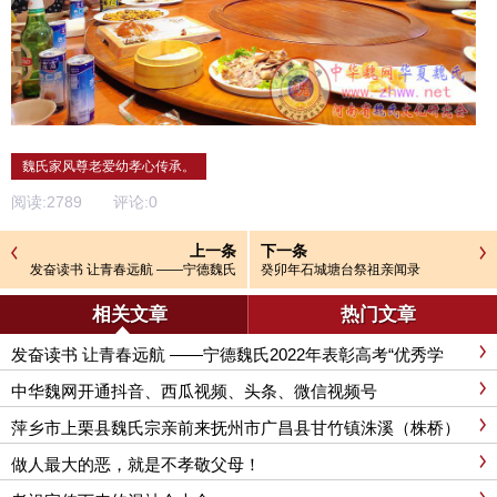
魏氏家风尊老爱幼孝心传承。
阅读:
2789
评论:
0
上一条
下一条
发奋读书 让青春远航 ——宁德魏氏
癸卯年石城塘台祭祖亲闻录
2022年表彰高考“优秀学子”颁奖活
动
相关文章
热门文章
发奋读书 让青春远航 ——宁德魏氏2022年表彰高考“优秀学
子”颁奖活动
中华魏网开通抖音、西瓜视频、头条、微信视频号
萍乡市上栗县魏氏宗亲前来抚州市广昌县甘竹镇洙溪（株桥）
寻根纪实
做人最大的恶，就是不孝敬父母！