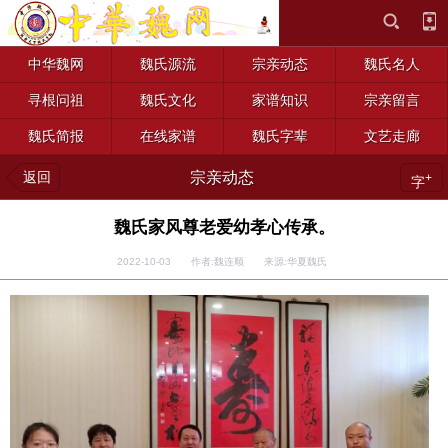
中华魏网
魏氏源流
宗亲动态
魏氏名人
寻根问祖
魏氏文化
家谱知识
宗亲留言
魏氏简报
在线家谱
魏氏字辈
文艺走廊
返回
宗亲动态
+
字
魏氏家风尊老爱幼孝心传承。
2022-10-03 作者:魏连顺 来源:华夏魏氏