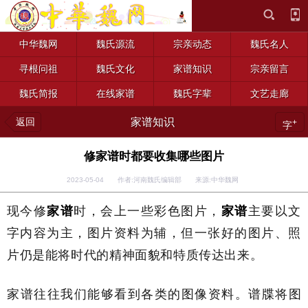
中华魏网
魏氏源流
宗亲动态
魏氏名人
寻根问祖
魏氏文化
家谱知识
宗亲留言
魏氏简报
在线家谱
魏氏字辈
文艺走廊
返回
家谱知识
+
字
修家谱时都要收集哪些图片
2023-05-04 作者:河南魏氏编辑部 来源:中华魏网
现今修
家谱
时，会上一些彩色图片，
家谱
主要以文
字内容为主，图片资料为辅，但一张好的图片、照
片仍是能将时代的精神面貌和特质传达出来。
家谱往往我们能够看到各类的图像资料。谱牒将图