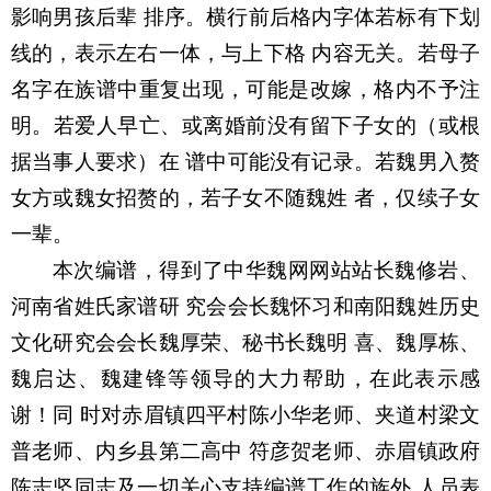
影响男孩后辈 排序。横行前后格内字体若标有下划
线的，表示左右一体，与上下格 内容无关。若母子
名字在族谱中重复出现，可能是改嫁，格内不予注
明。若爱人早亡、或离婚前没有留下子女的（或根
据当事人要求）在 谱中可能没有记录。若魏男入赘
女方或魏女招赘的，若子女不随魏姓 者，仅续子女
一辈。
本次编谱，得到了中华魏网网站站长魏修岩、
河南省姓氏家谱研 究会会长魏怀习和南阳魏姓历史
文化研究会会长魏厚荣、秘书长魏明 喜、魏厚栋、
魏启达、魏建锋等领导的大力帮助，在此表示感
谢！同 时对赤眉镇四平村陈小华老师、夹道村梁文
普老师、内乡县第二高中 符彦贺老师、赤眉镇政府
陈志坚同志及一切关心支持编谱工作的族外 人员表