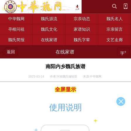
中华魏网
魏氏源流
宗亲动态
魏氏名人
寻根问祖
魏氏文化
家谱知识
宗亲留言
魏氏简报
在线家谱
魏氏字辈
文艺走廊
返回
在线家谱
+
字
南阳内乡魏氏族谱
2025-03-14 作者:河南魏氏编辑部 来源:中华魏网
全屏显示