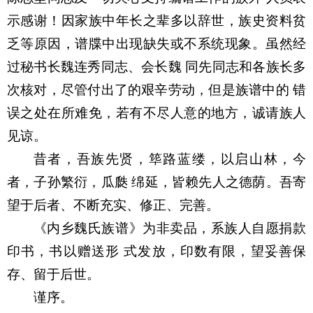
示感谢！因家族中年长之辈多以辞世，族史资料贫
乏等原因，谱牒中出现缺失或不系统现象。虽然经
过秘书长魏连秀同志、会长魏 同先同志和各族长多
次核对，尽管付出了的艰辛劳动，但是族谱中的 错
误之处在所难免，若有不尽人意的地方，诚请族人
见谅。
昔者，吾族先贤，筚路蓝缕，以启山林，今
者，子孙繁衍，瓜瓞 绵延，皆赖先人之德荫。吾寄
望于后者、不断充实、修正、完善。
《内乡魏氏族谱》为非卖品，系族人自愿捐款
印书，书以赠送形 式发放，印数有限，望妥善保
存、留于后世。
谨序。