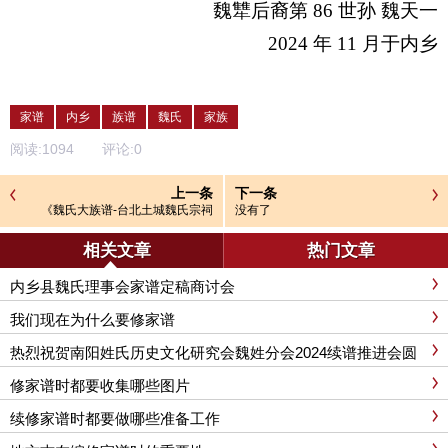
魏犨后裔第
86
世孙 魏天一
2024
年
11
月于内乡
家谱
内乡
族谱
魏氏
家族
阅读:
1094
评论:
0
上一条
下一条
《魏氏大族谱-台北土城魏氏宗祠
没有了
（钜鹿堂）》
相关文章
热门文章
内乡县魏氏理事会家谱定稿商讨会
我们现在为什么要修家谱
热烈祝贺南阳姓氏历史文化研究会魏姓分会2024续谱推进会圆
满成功召开
修家谱时都要收集哪些图片
续修家谱时都要做哪些准备工作