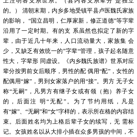
上注明各支系世系。（县内各支系辈分 是独立
的。） 清朝末期，内乡多地受镇平县卢医魏氏家族
的影响， “国立昌明，仁厚家新，修正道德”等字辈
沿用了一定时期。有的支 系虽然也拟定了新的字
辈，由于近几十年来，人口流动量大，家族集 会
少，又缺乏有效统一的”字辈“管理，孩子起名随意
性大，字辈形 同虚设。《内乡魏氏族谱》世系对应
辈分按男前女后顺序，男性的配 偶用“配”，女性的
配偶用“嫁”，男到女家落户的用“接”。男方 无子女
称“无嗣”，凡男方有继子女或有领（抱）养子女
的，后面注 明“无配”。为了节约用纸，凡是
有“嫁”、“无嗣”和“女”字样的，表示所在格的内容结
束。后面姓名均为上格后辈子女的续写，无 需标
记。女孩姓名以从大排小插在众多男孩的中间，不