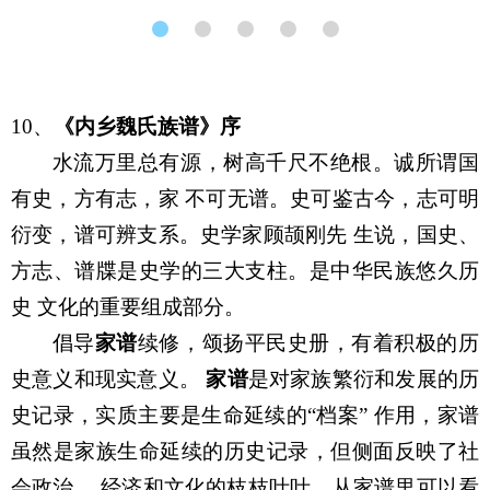
10
、
《内乡魏氏族谱》序
水流万里总有源，树高千尺不绝根。诚所谓国
有史，方有志，家 不可无谱。史可鉴古今，志可明
衍变，谱可辨支系。史学家顾颉刚先 生说，国史、
方志、谱牒是史学的三大支柱。是中华民族悠久历
史 文化的重要组成部分。
倡导
家谱
续修，颂扬平民史册，有着积极的历
史意义和现实意义。
家谱
是对家族繁衍和发展的历
史记录，实质主要是生命延续的“档案” 作用，家谱
虽然是家族生命延续的历史记录，但侧面反映了社
会政治、 经济和文化的枝枝叶叶，从家谱里可以看