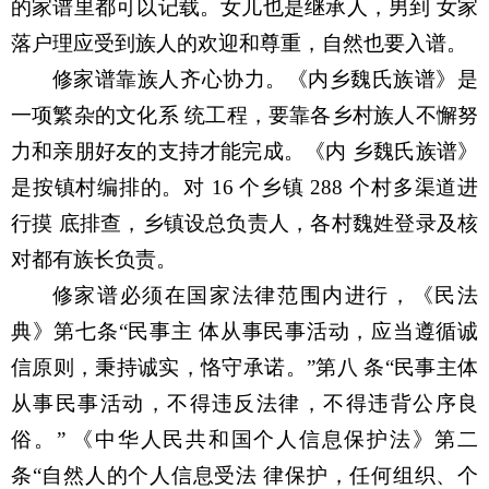
的家谱里都可以记载。女儿也是继承人，男到 女家
落户理应受到族人的欢迎和尊重，自然也要入谱。
修家谱靠族人齐心协力。《内乡魏氏族谱》是
一项繁杂的文化系 统工程，要靠各乡村族人不懈努
力和亲朋好友的支持才能完成。《内 乡魏氏族谱》
是按镇村编排的。对
16
个乡镇
288
个村多渠道进
行摸 底排查，乡镇设总负责人，各村魏姓登录及核
对都有族长负责。
修家谱必须在国家法律范围内进行，《民法
典》第七条
“
民事主 体从事民事活动，应当遵循诚
信原则，秉持诚实，恪守承诺。
”
第八 条
“
民事主体
从事民事活动，不得违反法律，不得违背公序良
俗。
”
《中华人民共和国个人信息保护法》第二
条
“
自然人的个人信息受法 律保护，任何组织、个